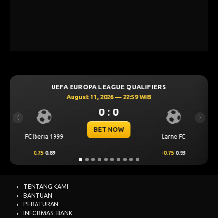
ROPA LEAGUE QUALIFIERS
UEFA CHAMPION
st 11, 2026 — 22:59 WIB
August 11,
0 : 0
Previous
Next
BET NOW
B
Larne FC
Bodo Glimt
-0.75
0.93
0.75
0.77
TENTANG KAMI
BANTUAN
PERATURAN
INFORMASI BANK