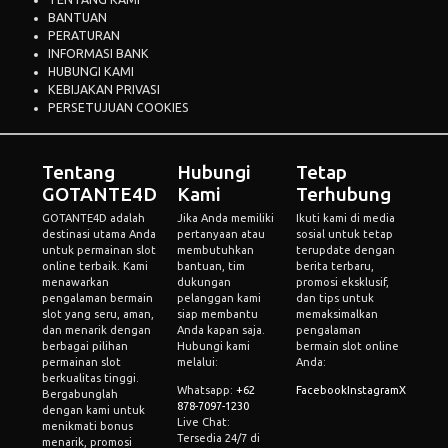
BET NOW
Sevilla
Rayo Vallecano
0.25
0.95
-0.25
0.95
TENTANG KAMI
BANTUAN
PERATURAN
INFORMASI BANK
HUBUNGI KAMI
KEBIJAKAN PRIVASI
PERSETUJUAN COOKIES
Tentang
Hubungi
Tetap
GOTANTE4D
Kami
Terhubung
GOTANTE4D adalah
Jika Anda memiliki
Ikuti kami di media
destinasi utama Anda
pertanyaan atau
sosial untuk tetap
untuk permainan slot
membutuhkan
terupdate dengan
online terbaik. Kami
bantuan, tim
berita terbaru,
menawarkan
dukungan
promosi eksklusif,
pengalaman bermain
pelanggan kami
dan tips untuk