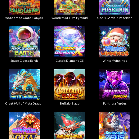
Mahjong Gold: Dragon
Mahjong Gold: Phoenix
Wonders of Colosseum
Wonders of Grand Canyon
Wonders of Giza Pyramid
God's Gambit: Poseidon
Space Quest: Earth
Classic Diamond X5
Winter Winnings