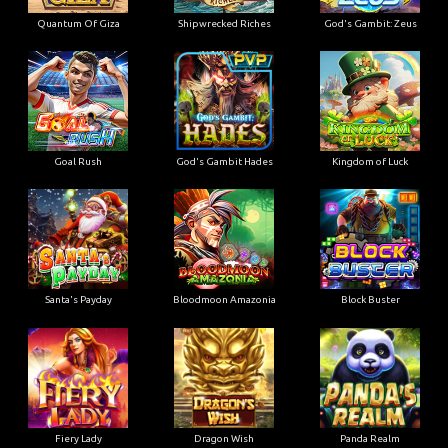
Great Wall of Meta Dragon
Buffalo Blaze
Panthera Pardus
Quantum Of Giza
Shipwrecked Riches
God's Gambit: Zeus
Goal Rush
God's Gambit Hades
Kingdom of Luck
Santa's Payday
Bloodmoon Amazonia
Block Buster