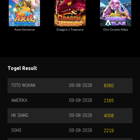
Fortune Dance
Princess and the Evil Witch
Meta Space
Axie Universe
Dragon's Treasure
Oni Cosmic Atlas
Togel Result
TOTO WUHAN
09-08-2026
8360