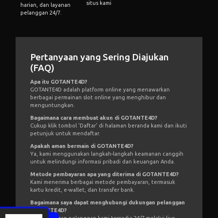
slot yang seru, aman,
siap membantu
memaksimalkan
dan menarik dengan
Anda kapan saja.
pengalaman
berbagai pilihan
Hubungi kami
bermain slot online
permainan slot
melalui:
Anda:
berkualitas tinggi.
Whatsapp:
+62
Facebook
Instagram
X
Bergabunglah
878-7097-1230
dengan kami untuk
Live Chat:
menikmati bonus
Tersedia 24/7 di
menarik, promosi
situs kami
harian, dan layanan
pelanggan 24/7.
Pertanyaan yang Sering Diajukan
(FAQ)
Apa itu GOTANTE4D?
GOTANTE4D adalah platform online yang menawarkan
berbagai permainan slot online yang menghibur dan
menguntungkan.
Bagaimana cara membuat akun di GOTANTE4D?
Cukup klik tombol 'Daftar' di halaman beranda kami dan ikuti
petunjuk untuk mendaftar.
Apakah aman bermain di GOTANTE4D?