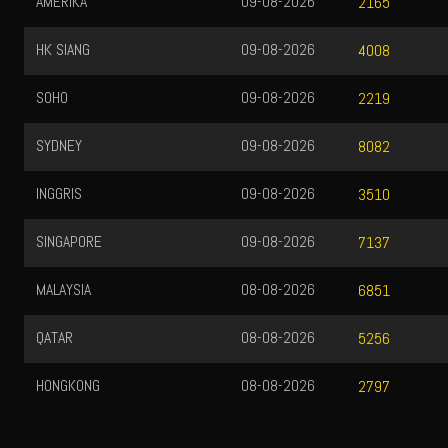
AMERIKA
09-08-2026
2165
HK SIANG
09-08-2026
4008
SOHO
09-08-2026
2219
SYDNEY
09-08-2026
8082
INGGRIS
09-08-2026
3510
SINGAPORE
09-08-2026
7137
MALAYSIA
08-08-2026
6851
QATAR
08-08-2026
5256
HONGKONG
08-08-2026
2797