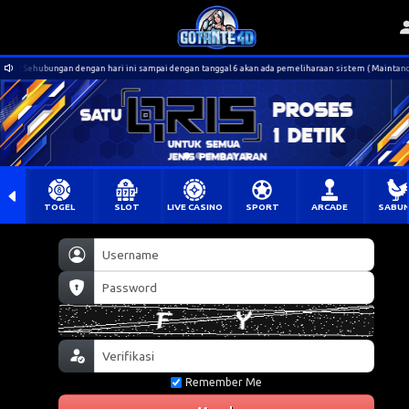
a! Sehubungan dengan hari ini sampai dengan tanggal 6 akan ada pemeliharaan sistem ( Maintance )
TOGEL
SLOT
LIVE CASINO
SPORT
ARCADE
SABU
Remember Me