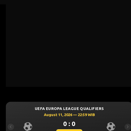
UEFA EUROPA LEAGUE QUALIFIERS
August 11, 2026 — 22:59 WIB
0 : 0
Previous
Ne