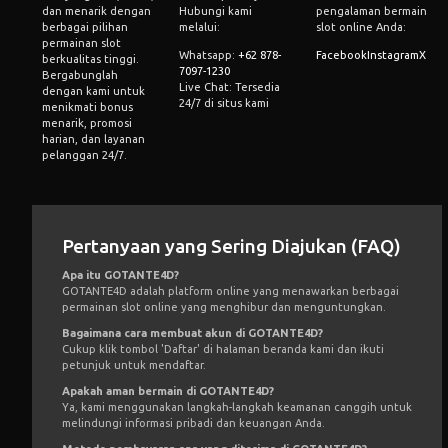
dan menarik dengan
Hubungi kami
pengalaman bermain
berbagai pilihan
melalui:
slot online Anda:
permainan slot
Whatsapp:
+62 878-
Facebook
Instagram
X
berkualitas tinggi.
7097-1230
Bergabunglah
Live Chat: Tersedia
dengan kami untuk
24/7 di situs kami
menikmati bonus
menarik, promosi
harian, dan layanan
pelanggan 24/7.
Pertanyaan yang Sering Diajukan (FAQ)
Apa itu GOTANTE4D?
GOTANTE4D adalah platform online yang menawarkan berbagai
permainan slot online yang menghibur dan menguntungkan.
Bagaimana cara membuat akun di GOTANTE4D?
Cukup klik tombol 'Daftar' di halaman beranda kami dan ikuti
petunjuk untuk mendaftar.
Apakah aman bermain di GOTANTE4D?
Ya, kami menggunakan langkah-langkah keamanan canggih untuk
melindungi informasi pribadi dan keuangan Anda.