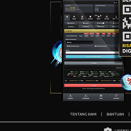
TENTANG KAMI
|
BANTUAN
|