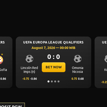
ERS
UEFA EUROPA LEAGUE QUALIFIERS
UE
August 7, 2026 — 02:00 WIB
0 : 0
BET NOW
Heart of
s FC
Benfica
P
Midlothian
.94
2.25
0.72
-2.25
-0.90
0.7