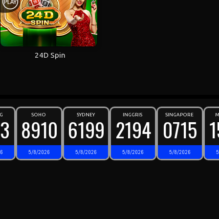
24D Spin
NG
SOHO
SYDNEY
INGGRIS
SINGAPORE
M
73
8910
6199
2194
0715
1
26
5/8/2026
5/8/2026
5/8/2026
5/8/2026
5