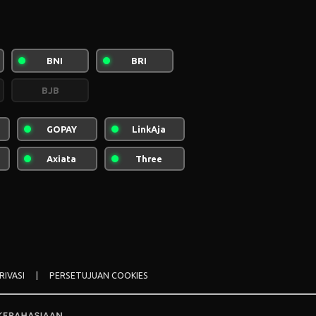
BNI
BRI
BJB
GOPAY
LinkAja
Axiata
Three
RIVASI
|
PERSETUJUAN COOKIES