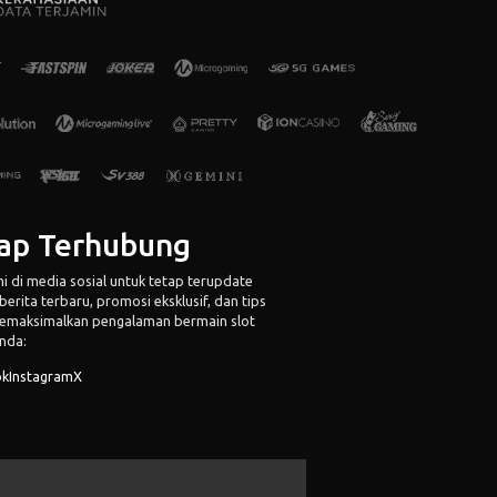
ap Terhubung
mi di media sosial untuk tetap terupdate
erita terbaru, promosi eksklusif, dan tips
emaksimalkan pengalaman bermain slot
nda:
ok
Instagram
X