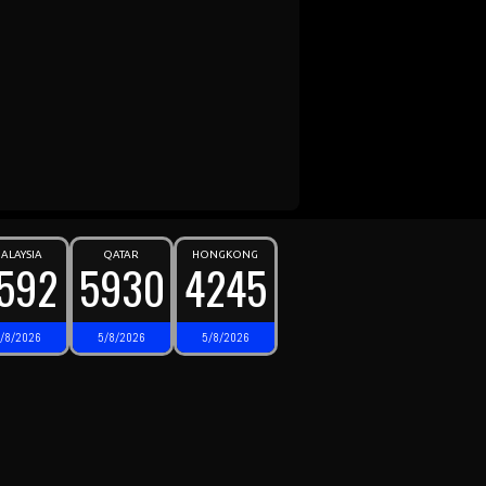
ALAYSIA
QATAR
HONGKONG
592
5930
4245
/8/2026
5/8/2026
5/8/2026