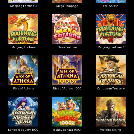
Mahjong Fortune 3
Mega Rampage
Thai Splash
Mahjong Fortune
Neko Fortune
Mahjong Fortune 2
Rise of Athena
Rise of Athena 1000
Caribbean Treasure