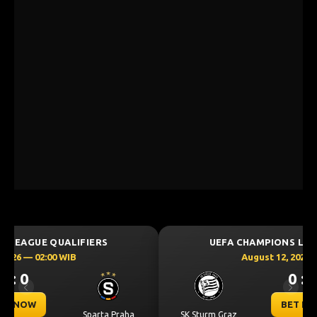
HONGKONG
06-08-2026
3634