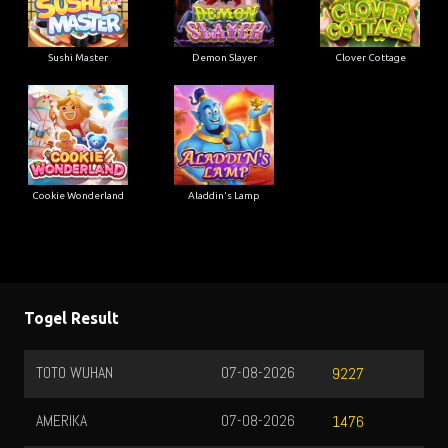
Slime Quest
Fruit Fiesta
Neon Party 1000
Sushi Master
Demon Slayer
Clover Cottage
Cookie Wonderland
Aladdin's Lamp